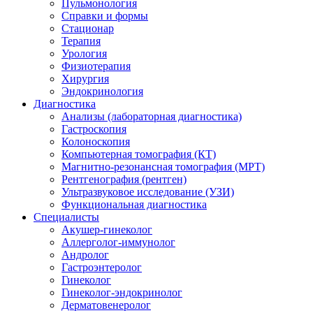
Пульмонология
Справки и формы
Стационар
Терапия
Урология
Физиотерапия
Хирургия
Эндокринология
Диагностика
Анализы (лабораторная диагностика)
Гастроскопия
Колоноскопия
Компьютерная томография (КТ)
Магнитно-резонансная томография (МРТ)
Рентгенография (рентген)
Ультразвуковое исследование (УЗИ)
Функциональная диагностика
Специалисты
Акушер-гинеколог
Аллерголог-иммунолог
Андролог
Гастроэнтеролог
Гинеколог
Гинеколог-эндокринолог
Дерматовенеролог