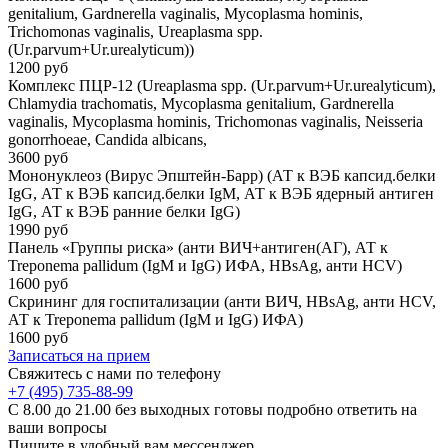
genitalium, Gardnerella vaginalis, Mycoplasma hominis,
Trichomonas vaginalis, Ureaplasma spp.
(Ur.parvum+Ur.urealyticum))
1200 руб
Комплекс ПЦР-12 (Ureaplasma spp. (Ur.parvum+Ur.urealyticum),
Chlamydia trachomatis, Mycoplasma genitalium, Gardnerella
vaginalis, Mycoplasma hominis, Trichomonas vaginalis, Neisseria
gonorrhoeae, Candida albicans,
3600 руб
Мононуклеоз (Вирус Эпштейн-Барр) (АТ к ВЭБ капсид.белки
IgG, АТ к ВЭБ капсид.белки IgM, АТ к ВЭБ ядерный антиген
IgG, АТ к ВЭБ ранние белки IgG)
1990 руб
Панель «Группы риска» (анти ВИЧ+антиген(АГ), АТ к
Treponema pallidum (IgM и IgG) ИФА, HBsAg, анти HCV)
1600 руб
Скрининг для госпитализации (анти ВИЧ, HBsAg, анти HCV,
АТ к Treponema pallidum (IgM и IgG) ИФА)
1600 руб
Записаться на прием
Свяжитесь с нами по телефону
+7 (495) 735-88-99
C 8.00 до 21.00 без выходных готовы подробно ответить на
ваши вопросы
Пишите в удобный вам мессенджер