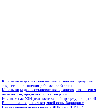
Капельницы для восстановления организма, придания
энергии и повышения работоспособности
Капельницы для восстановления организма, повышения
иммунитета, придания силы и энергии
Комплексная УЗИ-диагностика — 5 процедур по цене 4!
В наличии вакцина от ветряной оспы Варилрикс
Неинвазивный пренатальный ДНК-тест (НИПТ)