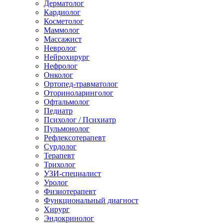
Дерматолог
Кардиолог
Косметолог
Маммолог
Массажист
Невролог
Нейрохирург
Нефролог
Онколог
Ортопед-травматолог
Оториноларинголог
Офтальмолог
Педиатр
Психолог / Психиатр
Пульмонолог
Рефлексотерапевт
Сурдолог
Терапевт
Трихолог
УЗИ-специалист
Уролог
Физиотерапевт
Функциональный диагност
Хирург
Эндокринолог