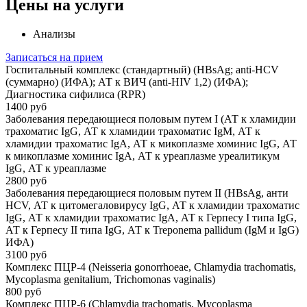
Цены на услуги
Анализы
Записаться на прием
Госпитальный комплекс (стандартный) (HBsAg; anti-HCV
(суммарно) (ИФА); АТ к ВИЧ (anti-HIV 1,2) (ИФА);
Диагностика сифилиса (RPR)
1400 руб
Заболевания передающиеся половым путем I (АТ к хламидии
трахоматис IgG, АТ к хламидии трахоматис IgM, АТ к
хламидии трахоматис IgA, АТ к микоплазме хоминис IgG, АТ
к микоплазме хоминис IgA, АТ к уреаплазме уреалитикум
IgG, АТ к уреаплазме
2800 руб
Заболевания передающиеся половым путем II (HBsAg, анти
HCV, АТ к цитомегаловирусу IgG, АТ к хламидии трахоматис
IgG, АТ к хламидии трахоматис IgA, АТ к Герпесу I типа IgG,
АТ к Герпесу II типа IgG, АТ к Treponema pallidum (IgM и IgG)
ИФА)
3100 руб
Комплекс ПЦР-4 (Neisseria gonorrhoeae, Chlamydia trachomatis,
Mycoplasma genitalium, Trichomonas vaginalis)
800 руб
Комплекс ПЦР-6 (Chlamydia trachomatis, Mycoplasma