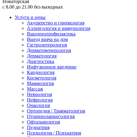
Новаторская
с 8.00 до 21.00 без выходных
Услуги и цены
Акушерство и гинекология
Аллергология и иммунология
Вакцинопрофилактика
Выезд врача на дом
Гастроэнтерология
Дерматовенерология
Дерматология
Диагностика
Инфузионное введение
Кардиология
Косметология
Маммология
Массаж
Неврология
Нефрология
Онкология
Ортопедия / Травматология
Оториноларингология
Офтальмология
Педиатрия
Психология / Психиатрия