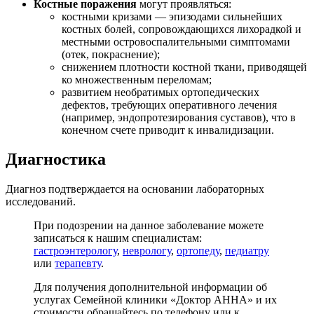
Костные поражения
могут проявляться:
костными кризами — эпизодами сильнейших
костных болей, сопровождающихся лихорадкой и
местными островоспалительными симптомами
(отек, покраснение);
снижением плотности костной ткани, приводящей
ко множественным переломам;
развитием необратимых ортопедических
дефектов, требующих оперативного лечения
(например, эндопротезирования суставов), что в
конечном счете приводит к инвалидизации.
Диагностика
Диагноз подтверждается на основании лабораторных
исследований.
При подозрении на данное заболевание можете
записаться к нашим специалистам:
гастроэнтерологу
,
неврологу
,
ортопеду
,
педиатру
или
терапевту
.
Для получения дополнительной информации об
услугах Семейной клиники «Доктор АННА» и их
стоимости обращайтесь по телефону или к