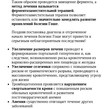
Таким образом проводится замещение фермента, а
метод лечения называется
ферментозаместительной терапией
.
Ферментозаместительная терапия позволяет
остановить или
значительно замедлить развитие
проявлений болезни Гоше
.
Поздняя постановка диагноза и отсроченное
начало лечения болезни Гоше могут привести к
серьезным неблагоприятным последствиям!
Увеличение размеров печени
приводит к
формированию портальной гипертензии и, как
следствие, возникновению риска кровотечения из
варикозно-расширенных вен пищевода и желудка
Увеличение селезенки
сопряжено с повышенным
риском ее травматического разрыва, приводящего к
массивному кровотечению, представляющему угрозу
для жизни
Тромбоцитопения проявляется
нарушением
свертываемости крови
с повышенным риском
обильных кровотечений и развитием
постгеморрагической анемии
Анемия
существенно отягощает течение других
заболеваний