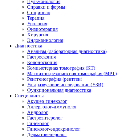
Пульмонология
Справки и формы
Стационар
Терапия
Урология
Физиотерапия
Хирургия
Эндокринология
Диагностика
Анализы (лабораторная диагностика)
Гастроскопия
Колоноскопия
Компьютерная томография (КТ)
Магнитно-резонансная томография (МРТ)
Рентгенография (рентген)
Ультразвуковое исследование (УЗИ)
Функциональная диагностика
Специалисты
Акушер-гинеколог
Аллерголог-иммунолог
Андролог
Гастроэнтеролог
Гинеколог
Гинеколог-эндокринолог
Дерматовенеролог