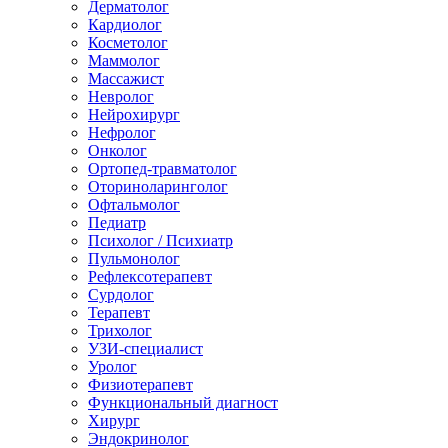
Дерматолог
Кардиолог
Косметолог
Маммолог
Массажист
Невролог
Нейрохирург
Нефролог
Онколог
Ортопед-травматолог
Оториноларинголог
Офтальмолог
Педиатр
Психолог / Психиатр
Пульмонолог
Рефлексотерапевт
Сурдолог
Терапевт
Трихолог
УЗИ-специалист
Уролог
Физиотерапевт
Функциональный диагност
Хирург
Эндокринолог