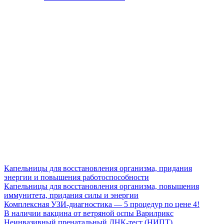
Капельницы для восстановления организма, придания
энергии и повышения работоспособности
Капельницы для восстановления организма, повышения
иммунитета, придания силы и энергии
Комплексная УЗИ-диагностика — 5 процедур по цене 4!
В наличии вакцина от ветряной оспы Варилрикс
Неинвазивный пренатальный ДНК-тест (НИПТ)