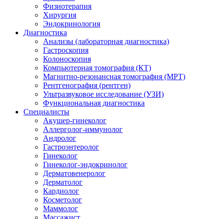
Физиотерапия
Хирургия
Эндокринология
Диагностика
Анализы (лабораторная диагностика)
Гастроскопия
Колоноскопия
Компьютерная томография (КТ)
Магнитно-резонансная томография (МРТ)
Рентгенография (рентген)
Ультразвуковое исследование (УЗИ)
Функциональная диагностика
Специалисты
Акушер-гинеколог
Аллерголог-иммунолог
Андролог
Гастроэнтеролог
Гинеколог
Гинеколог-эндокринолог
Дерматовенеролог
Дерматолог
Кардиолог
Косметолог
Маммолог
Массажист