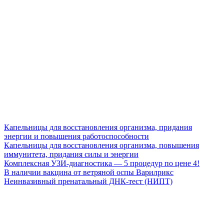
Капельницы для восстановления организма, придания
энергии и повышения работоспособности
Капельницы для восстановления организма, повышения
иммунитета, придания силы и энергии
Комплексная УЗИ-диагностика — 5 процедур по цене 4!
В наличии вакцина от ветряной оспы Варилрикс
Неинвазивный пренатальный ДНК-тест (НИПТ)