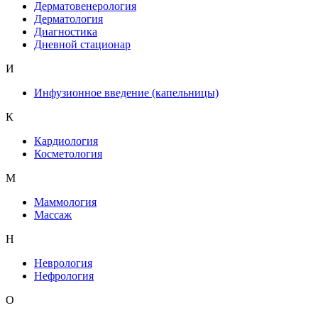
Дерматовенерология
Дерматология
Диагностика
Дневной стационар
И
Инфузионное введение (капельницы)
К
Кардиология
Косметология
М
Маммология
Массаж
Н
Неврология
Нефрология
О