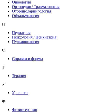
Онкология
Ортопедия / Травматология
Оториноларингология
Офтальмология
П
Педиатрия
Психология / Психиатрия
Пульмонология
С
Справки и формы
Т
Терапия
У
Урология
Ф
Физиотерапия