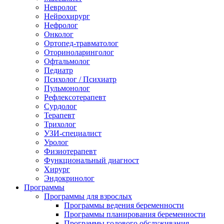
Невролог
Нейрохирург
Нефролог
Онколог
Ортопед-травматолог
Оториноларинголог
Офтальмолог
Педиатр
Психолог / Психиатр
Пульмонолог
Рефлексотерапевт
Сурдолог
Терапевт
Трихолог
УЗИ-специалист
Уролог
Физиотерапевт
Функциональный диагност
Хирург
Эндокринолог
Программы
Программы для взрослых
Программы ведения беременности
Программы планирования беременности
Программы годового обслуживания