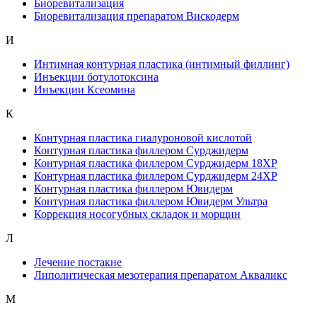
Биоревитализация
Биоревитализация препаратом Вискодерм
И
Интимная контурная пластика (интимный филлинг)
Инъекции ботулотоксина
Инъекции Ксеомина
К
Контурная пластика гиалуроновой кислотой
Контурная пластика филлером Сурджидерм
Контурная пластика филлером Сурджидерм 18XP
Контурная пластика филлером Сурджидерм 24XP
Контурная пластика филлером Ювидерм
Контурная пластика филлером Ювидерм Ультра
Коррекция носогубных складок и морщин
Л
Лечение постакне
Липолитическая мезотерапия препаратом Акваликс
М