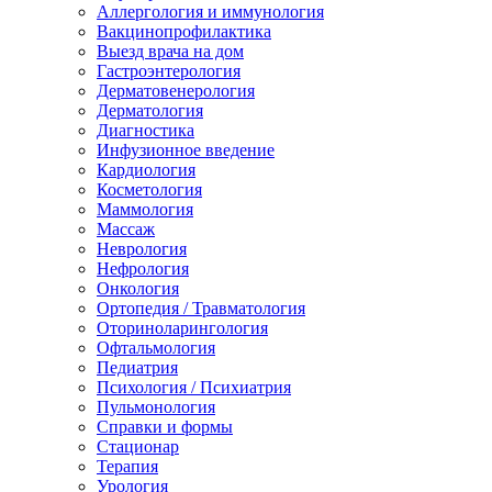
Аллергология и иммунология
Вакцинопрофилактика
Выезд врача на дом
Гастроэнтерология
Дерматовенерология
Дерматология
Диагностика
Инфузионное введение
Кардиология
Косметология
Маммология
Массаж
Неврология
Нефрология
Онкология
Ортопедия / Травматология
Оториноларингология
Офтальмология
Педиатрия
Психология / Психиатрия
Пульмонология
Справки и формы
Стационар
Терапия
Урология