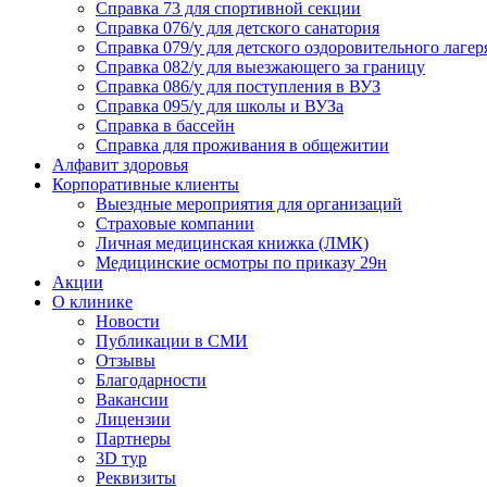
Справка 73 для спортивной секции
Справка 076/у для детского санатория
Справка 079/у для детского оздоровительного лагер
Справка 082/у для выезжающего за границу
Справка 086/у для поступления в ВУЗ
Справка 095/у для школы и ВУЗа
Справка в бассейн
Справка для проживания в общежитии
Алфавит здоровья
Корпоративные клиенты
Выездные мероприятия для организаций
Страховые компании
Личная медицинская книжка (ЛМК)
Медицинские осмотры по приказу 29н
Акции
О клинике
Новости
Публикации в СМИ
Отзывы
Благодарности
Вакансии
Лицензии
Партнеры
3D тур
Реквизиты