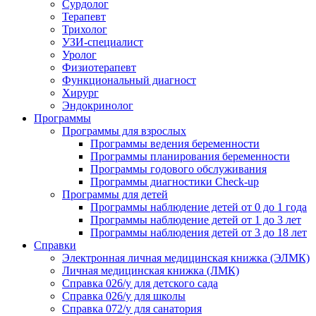
Сурдолог
Терапевт
Трихолог
УЗИ-специалист
Уролог
Физиотерапевт
Функциональный диагност
Хирург
Эндокринолог
Программы
Программы для взрослых
Программы ведения беременности
Программы планирования беременности
Программы годового обслуживания
Программы диагностики Check-up
Программы для детей
Программы наблюдение детей от 0 до 1 года
Программы наблюдение детей от 1 до 3 лет
Программы наблюдения детей от 3 до 18 лет
Справки
Электронная личная медицинская книжка (ЭЛМК)
Личная медицинская книжка (ЛМК)
Справка 026/у для детского сада
Справка 026/у для школы
Справка 072/у для санатория