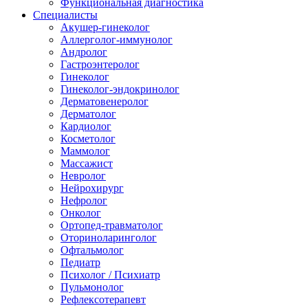
Функциональная диагностика
Специалисты
Акушер-гинеколог
Аллерголог-иммунолог
Андролог
Гастроэнтеролог
Гинеколог
Гинеколог-эндокринолог
Дерматовенеролог
Дерматолог
Кардиолог
Косметолог
Маммолог
Массажист
Невролог
Нейрохирург
Нефролог
Онколог
Ортопед-травматолог
Оториноларинголог
Офтальмолог
Педиатр
Психолог / Психиатр
Пульмонолог
Рефлексотерапевт