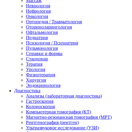
Массаж
Неврология
Нефрология
Онкология
Ортопедия / Травматология
Оториноларингология
Офтальмология
Педиатрия
Психология / Психиатрия
Пульмонология
Справки и формы
Стационар
Терапия
Урология
Физиотерапия
Хирургия
Эндокринология
Диагностика
Анализы (лабораторная диагностика)
Гастроскопия
Колоноскопия
Компьютерная томография (КТ)
Магнитно-резонансная томография (МРТ)
Рентгенография (рентген)
Ультразвуковое исследование (УЗИ)