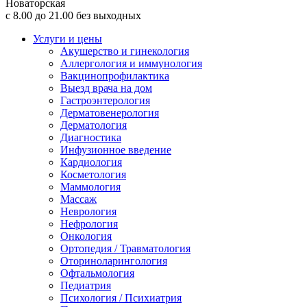
Новаторская
с 8.00 до 21.00 без выходных
Услуги и цены
Акушерство и гинекология
Аллергология и иммунология
Вакцинопрофилактика
Выезд врача на дом
Гастроэнтерология
Дерматовенерология
Дерматология
Диагностика
Инфузионное введение
Кардиология
Косметология
Маммология
Массаж
Неврология
Нефрология
Онкология
Ортопедия / Травматология
Оториноларингология
Офтальмология
Педиатрия
Психология / Психиатрия