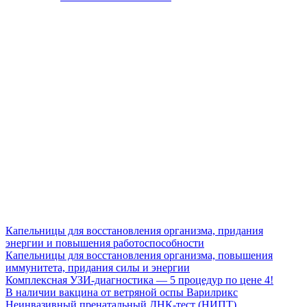
Капельницы для восстановления организма, придания
энергии и повышения работоспособности
Капельницы для восстановления организма, повышения
иммунитета, придания силы и энергии
Комплексная УЗИ-диагностика — 5 процедур по цене 4!
В наличии вакцина от ветряной оспы Варилрикс
Неинвазивный пренатальный ДНК-тест (НИПТ)