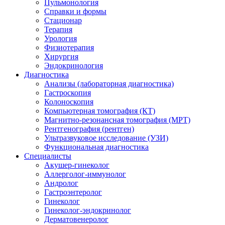
Пульмонология
Справки и формы
Стационар
Терапия
Урология
Физиотерапия
Хирургия
Эндокринология
Диагностика
Анализы (лабораторная диагностика)
Гастроскопия
Колоноскопия
Компьютерная томография (КТ)
Магнитно-резонансная томография (МРТ)
Рентгенография (рентген)
Ультразвуковое исследование (УЗИ)
Функциональная диагностика
Специалисты
Акушер-гинеколог
Аллерголог-иммунолог
Андролог
Гастроэнтеролог
Гинеколог
Гинеколог-эндокринолог
Дерматовенеролог