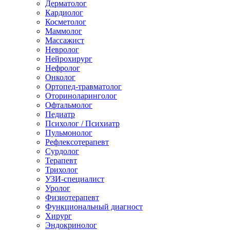
Дерматолог
Кардиолог
Косметолог
Маммолог
Массажист
Невролог
Нейрохирург
Нефролог
Онколог
Ортопед-травматолог
Оториноларинголог
Офтальмолог
Педиатр
Психолог / Психиатр
Пульмонолог
Рефлексотерапевт
Сурдолог
Терапевт
Трихолог
УЗИ-специалист
Уролог
Физиотерапевт
Функциональный диагност
Хирург
Эндокринолог