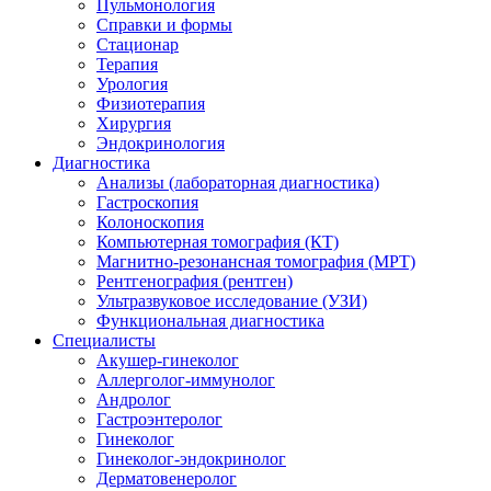
Пульмонология
Справки и формы
Стационар
Терапия
Урология
Физиотерапия
Хирургия
Эндокринология
Диагностика
Анализы (лабораторная диагностика)
Гастроскопия
Колоноскопия
Компьютерная томография (КТ)
Магнитно-резонансная томография (МРТ)
Рентгенография (рентген)
Ультразвуковое исследование (УЗИ)
Функциональная диагностика
Специалисты
Акушер-гинеколог
Аллерголог-иммунолог
Андролог
Гастроэнтеролог
Гинеколог
Гинеколог-эндокринолог
Дерматовенеролог