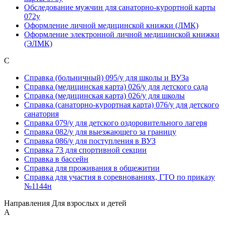
Обследование мужчин для санаторно-курортной карты
072у
Оформление личной медицинской книжки (ЛМК)
Оформление электронной личной медицинской книжки
(ЭЛМК)
С
Справка (больничный) 095/у для школы и ВУЗа
Справка (медицинская карта) 026/у для детского сада
Справка (медицинская карта) 026/у для школы
Справка (санаторно-курортная карта) 076/у для детского
санатория
Справка 079/у для детского оздоровительного лагеря
Справка 082/у для выезжающего за границу
Справка 086/у для поступления в ВУЗ
Справка 73 для спортивной секции
Справка в бассейн
Справка для проживания в общежитии
Справка для участия в соревнованиях, ГТО по приказу
№1144н
Направления Для взрослых и детей
А