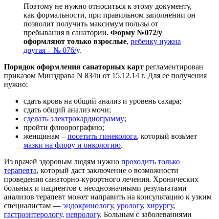
Поэтому не нужно относиться к этому документу,
как формальности, при правильном заполнении он
позволит получить максимум пользы от
пребывания в санатории.
Форму №072/у
оформляют только взрослые
,
ребенку нужна
другая – № 076/у
.
Порядок оформления санаторных карт
регламентирован
приказом Минздрава N 834н от 15.12.14 г. Для ее получения
нужно:
сдать кровь на общий анализ и уровень сахара;
сдать общий анализ мочи;
сделать электрокардиограмму
;
пройти флюорографию;
женщинам –
посетить гинеколога
, который возьмет
мазки на флору и онкологию
.
Из врачей здоровым людям нужно
проходить только
терапевта
, который даст заключение о возможности
проведения санаторно-курортного лечения. Хронических
больных и пациентов с неоднозначными результатами
анализов терапевт может направить на консультацию к узким
специалистам —
эндокринологу
,
урологу
,
хирургу
,
гастроэнтерологу
,
неврологу
. Больным с заболеваниями