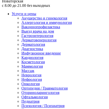
Новаторская
с 8.00 до 21.00 без выходных
Услуги и цены
Акушерство и гинекология
Аллергология и иммунология
Вакцинопрофилактика
Выезд врача на дом
Гастроэнтерология
Дерматовенерология
Дерматология
Диагностика
Инфузионное введение
Кардиология
Косметология
Маммология
Массаж
Неврология
Нефрология
Онкология
Ортопедия / Травматология
Оториноларингология
Офтальмология
Педиатрия
Психология / Психиатрия