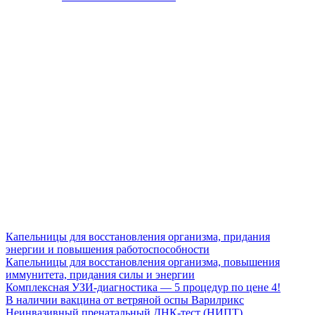
Капельницы для восстановления организма, придания
энергии и повышения работоспособности
Капельницы для восстановления организма, повышения
иммунитета, придания силы и энергии
Комплексная УЗИ-диагностика — 5 процедур по цене 4!
В наличии вакцина от ветряной оспы Варилрикс
Неинвазивный пренатальный ДНК-тест (НИПТ)