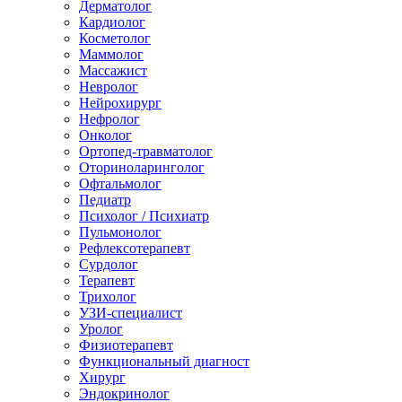
Дерматолог
Кардиолог
Косметолог
Маммолог
Массажист
Невролог
Нейрохирург
Нефролог
Онколог
Ортопед-травматолог
Оториноларинголог
Офтальмолог
Педиатр
Психолог / Психиатр
Пульмонолог
Рефлексотерапевт
Сурдолог
Терапевт
Трихолог
УЗИ-специалист
Уролог
Физиотерапевт
Функциональный диагност
Хирург
Эндокринолог