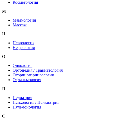
Косметология
М
Маммология
Массаж
Н
Неврология
Нефрология
О
Онкология
Ортопедия / Травматология
Оториноларингология
Офтальмология
П
Педиатрия
Психология / Психиатрия
Пульмонология
С