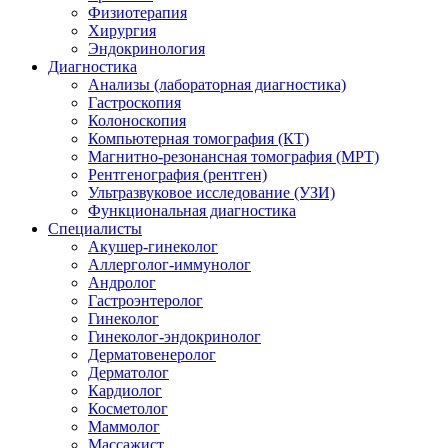
Физиотерапия
Хирургия
Эндокринология
Диагностика
Анализы (лабораторная диагностика)
Гастроскопия
Колоноскопия
Компьютерная томография (КТ)
Магнитно-резонансная томография (МРТ)
Рентгенография (рентген)
Ультразвуковое исследование (УЗИ)
Функциональная диагностика
Специалисты
Акушер-гинеколог
Аллерголог-иммунолог
Андролог
Гастроэнтеролог
Гинеколог
Гинеколог-эндокринолог
Дерматовенеролог
Дерматолог
Кардиолог
Косметолог
Маммолог
Массажист