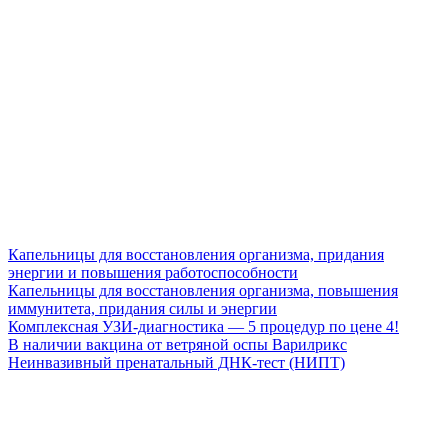
Капельницы для восстановления организма, придания
энергии и повышения работоспособности
Капельницы для восстановления организма, повышения
иммунитета, придания силы и энергии
Комплексная УЗИ-диагностика — 5 процедур по цене 4!
В наличии вакцина от ветряной оспы Варилрикс
Неинвазивный пренатальный ДНК-тест (НИПТ)