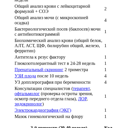
Общий анализ крови с лейкоцитарной
2
формулой + СОЭ
Общий анализ мочи (с микроскопией
4
осадка)
Бактериологический посев (бакпосев) мочи
1
с антибиотикограммой
Биохимический анализ крови (общий белок,
АЛТ, АСТ, ЩФ, билирубин общий, железо,
1
ферритин)
Антитела к резус фактору
1
Глюкозотолерантный тест в 24-28 недель
1
Пренатальный скрининг
2 триместра
1
УЗИ плода
после 10 недель
4
УЗ допплерография при беременности
4
Консультации специалистов (
терапевт
,
офтальмолог
(проверка остроты зрения,
1
осмотр переднего отдела глаза),
ЛОР
,
эндокринолог
)
Электрокардиография (ЭКГ)
1
Мазок гинекологический на флору
1
3-й триместр (29-40 неделя)
Кол.