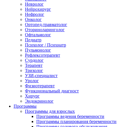
Невролог
Нейрохирург
Нефролог
Онколог
Ортопед-травматолог
Оториноларинголог
Офтальмолог
Педиатр
Психолог / Психиатр
Пульмонолог
Рефлексотерапевт
Сурдолог
Терапевт
Трихолог
УЗИ-специалист
Уролог
Физиотерапевт
Функциональный диагност
Хирург
Эндокринолог
Программы
Программы для взрослых
Программы ведения беременности
Программы планирования беременности
Программы годового обслуживания