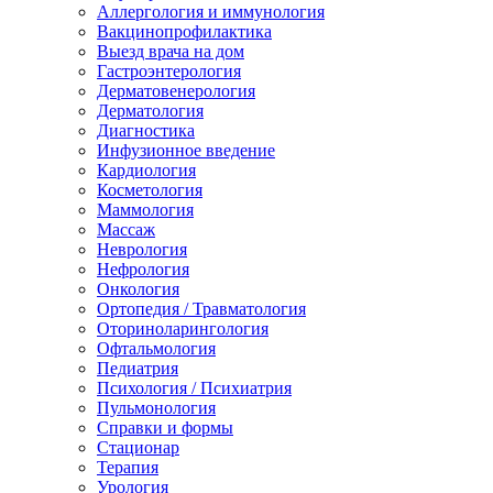
Аллергология и иммунология
Вакцинопрофилактика
Выезд врача на дом
Гастроэнтерология
Дерматовенерология
Дерматология
Диагностика
Инфузионное введение
Кардиология
Косметология
Маммология
Массаж
Неврология
Нефрология
Онкология
Ортопедия / Травматология
Оториноларингология
Офтальмология
Педиатрия
Психология / Психиатрия
Пульмонология
Справки и формы
Стационар
Терапия
Урология