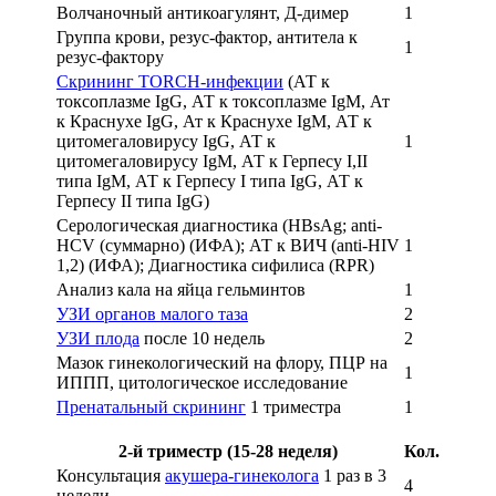
Волчаночный антикоагулянт, Д-димер
1
Группа крови, резус-фактор, антитела к
1
резус-фактору
Скрининг TORCH-инфекции
(АТ к
токсоплазме IgG, АТ к токсоплазме IgM, Ат
к Краснухе IgG, Ат к Краснухе IgM, АТ к
цитомегаловирусу IgG, АТ к
1
цитомегаловирусу IgM, АТ к Герпесу I,II
типа IgM, АТ к Герпесу I типа IgG, АТ к
Герпесу II типа IgG)
Серологическая диагностика (HBsAg; anti-
HCV (суммарно) (ИФА); АТ к ВИЧ (anti-HIV
1
1,2) (ИФА); Диагностика сифилиса (RPR)
Анализ кала на яйца гельминтов
1
УЗИ органов малого таза
2
УЗИ плода
после 10 недель
2
Мазок гинекологический на флору, ПЦР на
1
ИППП, цитологическое исследование
Пренатальный скрининг
1 триместра
1
2-й триместр (15-28 неделя)
Кол.
Консультация
акушера-гинеколога
1 раз в 3
4
недели