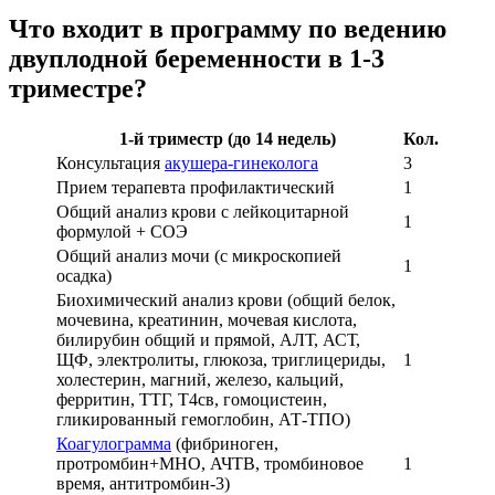
Что входит в программу по ведению
двуплодной беременности в 1-3
триместре?
1-й триместр (до 14 недель)
Кол.
Консультация
акушера-гинеколога
3
Прием терапевта профилактический
1
Общий анализ крови с лейкоцитарной
1
формулой + СОЭ
Общий анализ мочи (с микроскопией
1
осадка)
Биохимический анализ крови (общий белок,
мочевина, креатинин, мочевая кислота,
билирубин общий и прямой, АЛТ, АСТ,
ЩФ, электролиты, глюкоза, триглицериды,
1
холестерин, магний, железо, кальций,
ферритин, ТТГ, Т4св, гомоцистеин,
гликированный гемоглобин, АТ-ТПО)
Коагулограмма
(фибриноген,
протромбин+МНО, АЧТВ, тромбиновое
1
время, антитромбин-3)