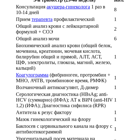
Консультация
акушера-гинеколога
1 раз в
8
10-14 дней
Прием
терапевта
профилактический
1
Общий анализ крови с лейкоцитарной
2
формулой + СОЭ
Общий анализ мочи
6
Биохимический анализ крови (общий белок,
мочевина, креатинин, мочевая кислота,
билирубин общий и прямой, АЛТ, АСТ,
1
ЩФ, электролиты, глюкоза, магний, железо,
кальций)
Коагулограмма
(фибриноген, протромбин +
1
МНО, АЧТВ, тромбиновое время, РМФК)
Волчаночный антикоагулянт, Д-димер
1
Серологическая диагностика (HBsAg; anti-
HCV (суммарно) (ИФА); АТ к ВИЧ (anti-HIV
1
1,2) (ИФА); Диагностика сифилиса (RPR)
Антитела к резус фактору
1
Мазок гинекологический на флору
1
Бакпосев с цервикального канала на флору с
1
антибиотикограммой
Урогенитальный посев материала на