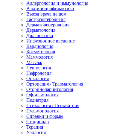
Аллергология и иммунология
Вакцинопрофилактика
Выезд врача на дом
Гастроэнтерология
Дерматовенерология
Дерматология
Диагностика
Инфузионное введение
Кардиология
Косметология
Маммология
Массаж
Неврология
Нефрология
Онкология
Ортопедия / Травматология
Оториноларингология
Офтальмология
Педиатрия
Психология / Психиатрия
Пульмонология
Справки и формы
Стационар
Терапия
Урология