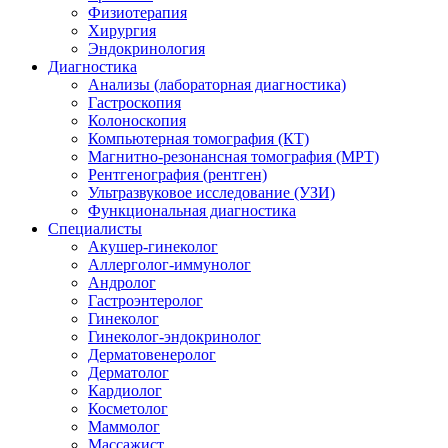
Физиотерапия
Хирургия
Эндокринология
Диагностика
Анализы (лабораторная диагностика)
Гастроскопия
Колоноскопия
Компьютерная томография (КТ)
Магнитно-резонансная томография (МРТ)
Рентгенография (рентген)
Ультразвуковое исследование (УЗИ)
Функциональная диагностика
Специалисты
Акушер-гинеколог
Аллерголог-иммунолог
Андролог
Гастроэнтеролог
Гинеколог
Гинеколог-эндокринолог
Дерматовенеролог
Дерматолог
Кардиолог
Косметолог
Маммолог
Массажист