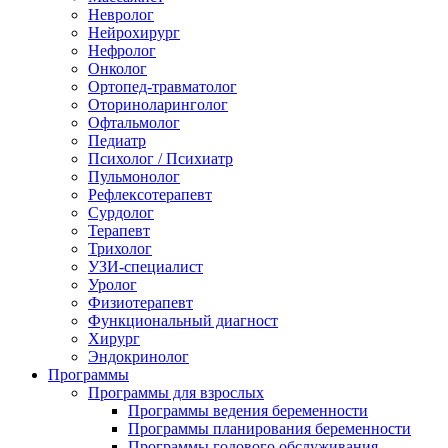
Невролог
Нейрохирург
Нефролог
Онколог
Ортопед-травматолог
Оториноларинголог
Офтальмолог
Педиатр
Психолог / Психиатр
Пульмонолог
Рефлексотерапевт
Сурдолог
Терапевт
Трихолог
УЗИ-специалист
Уролог
Физиотерапевт
Функциональный диагност
Хирург
Эндокринолог
Программы
Программы для взрослых
Программы ведения беременности
Программы планирования беременности
Программы годового обслуживания