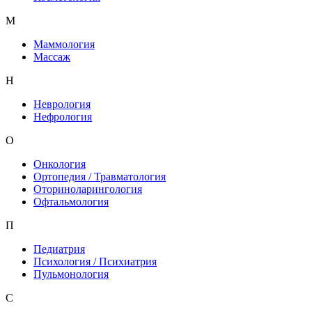
М
Маммология
Массаж
Н
Неврология
Нефрология
О
Онкология
Ортопедия / Травматология
Оториноларингология
Офтальмология
П
Педиатрия
Психология / Психиатрия
Пульмонология
С