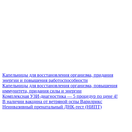
Капельницы для восстановления организма, придания
энергии и повышения работоспособности
Капельницы для восстановления организма, повышения
иммунитета, придания силы и энергии
Комплексная УЗИ-диагностика — 5 процедур по цене 4!
В наличии вакцина от ветряной оспы Варилрикс
Неинвазивный пренатальный ДНК-тест (НИПТ)