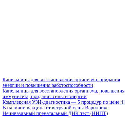
Капельницы для восстановления организма, придания
энергии и повышения работоспособности
Капельницы для восстановления организма, повышения
иммунитета, придания силы и энергии
Комплексная УЗИ-диагностика — 5 процедур по цене 4!
В наличии вакцина от ветряной оспы Варилрикс
Неинвазивный пренатальный ДНК-тест (НИПТ)