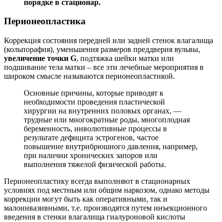
порядке в стационар.
Перионеопластика
Коррекция состояния передней или задней стенок влагалища
(кольпорафия), уменьшения размеров преддверия вульвы,
увеличение точки
G
, подтяжка шейки матки или
подшивание тела матки – все эти лечебные мероприятия в
широком смысле называются перионеопластикой.
Основные причины, которые приводят к
необходимости проведения пластической
хирургии на внутренних половых органах, —
трудные или многократные роды, многоплодная
беременность, инволютивные процессы в
результате дефицита эстрогенов, частое
повышение внутрибрюшного давления, например,
при наличии хронических запоров или
выполнения тяжелой физической работы.
Перионеопластику всегда выполняют в стационарных
условиях под местным или общим наркозом, однако методы
коррекции могут быть как оперативными, так и
малоинвазивными, т.е. производятся путем инъекционного
введения в стенки влагалища гиалуроновой кислоты