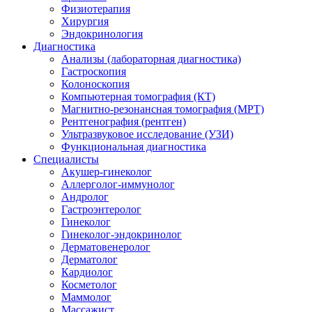
Физиотерапия
Хирургия
Эндокринология
Диагностика
Анализы (лабораторная диагностика)
Гастроскопия
Колоноскопия
Компьютерная томография (КТ)
Магнитно-резонансная томография (МРТ)
Рентгенография (рентген)
Ультразвуковое исследование (УЗИ)
Функциональная диагностика
Специалисты
Акушер-гинеколог
Аллерголог-иммунолог
Андролог
Гастроэнтеролог
Гинеколог
Гинеколог-эндокринолог
Дерматовенеролог
Дерматолог
Кардиолог
Косметолог
Маммолог
Массажист