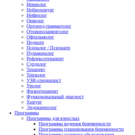
Невролог
Нейрохирург
Нефролог
Онколог
Ортопед-травматолог
Оториноларинголог
Офтальмолог
Педиатр
Психолог / Психиатр
Пульмонолог
Рефлексотерапевт
Сурдолог
Терапевт
Трихолог
УЗИ-специалист
Уролог
Физиотерапевт
Функциональный диагност
Хирург
Эндокринолог
Программы
Программы для взрослых
Программы ведения беременности
Программы планирования беременности
Программы годового обслуживания