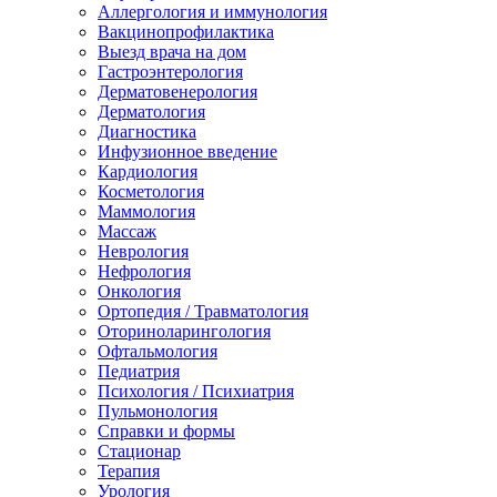
Аллергология и иммунология
Вакцинопрофилактика
Выезд врача на дом
Гастроэнтерология
Дерматовенерология
Дерматология
Диагностика
Инфузионное введение
Кардиология
Косметология
Маммология
Массаж
Неврология
Нефрология
Онкология
Ортопедия / Травматология
Оториноларингология
Офтальмология
Педиатрия
Психология / Психиатрия
Пульмонология
Справки и формы
Стационар
Терапия
Урология