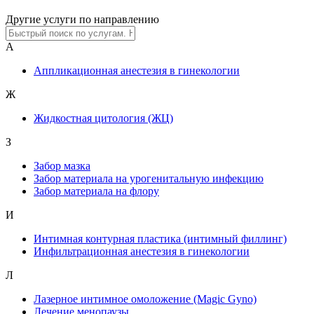
Другие услуги по направлению
А
Аппликационная анестезия в гинекологии
Ж
Жидкостная цитология (ЖЦ)
З
Забор мазка
Забор материала на урогенитальную инфекцию
Забор материала на флору
И
Интимная контурная пластика (интимный филлинг)
Инфильтрационная анестезия в гинекологии
Л
Лазерное интимное омоложение (Magic Gyno)
Лечение менопаузы