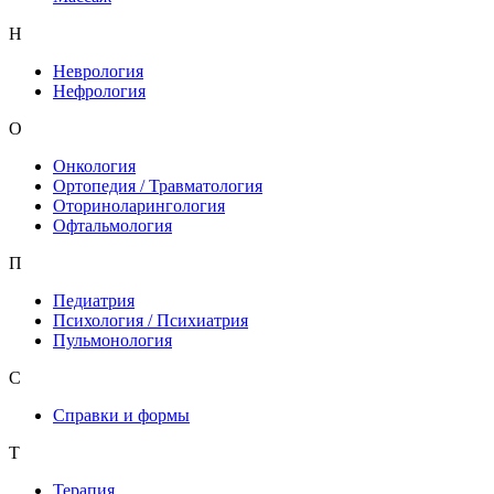
Н
Неврология
Нефрология
О
Онкология
Ортопедия / Травматология
Оториноларингология
Офтальмология
П
Педиатрия
Психология / Психиатрия
Пульмонология
С
Справки и формы
Т
Терапия