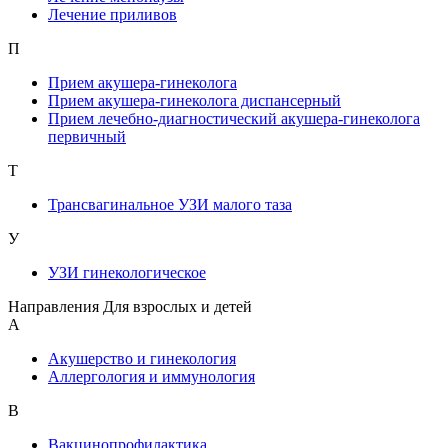
Лечение приливов
П
Прием акушера-гинеколога
Прием акушера-гинеколога диспансерный
Прием лечебно-диагностический акушера-гинеколога
первичный
Т
Трансвагинальное УЗИ малого таза
У
УЗИ гинекологическое
Направления Для взрослых и детей
А
Акушерство и гинекология
Аллергология и иммунология
В
Вакцинопрофилактика